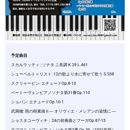
予定曲目
スカルラッティ : ソナタ ニ長調 K.29 L.461
シューベルト＝リスト: 12の歌より水に寄せて歌う S.558
スクリャービン: エチュードOp.8-10
ベートーヴェンピアノソナタ第31番Op.110
ショパン: エチュードOp.10-1
武満徹: 雨の樹素描 II ― オリヴィエ・メシアンの追憶に ―
ショスタコーヴィチ：24の前奏曲とフーガOp.87-15
ラフマニノフ：ピアノ・ソナタ第2番 Op.36（1931年版）