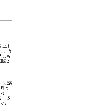
以上も
す。有
人にも
国際ピ
もほぼ満
1月は、
ン)
です。多
です。