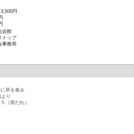
,500円
円
円
化会館
ストップ
会事務局
に草を食み
より
１５（雨だれ）