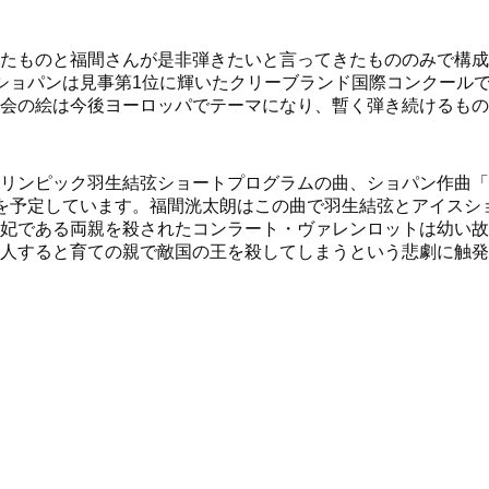
たものと福間さんが是非弾きたいと言ってきたもののみで構成
ショパンは見事第1位に輝いたクリーブランド国際コンクール
会の絵は今後ヨーロッパでテーマになり、暫く弾き続けるもの
リンピック羽生結弦ショートプログラムの曲、ショパン作曲「
を予定しています。福間洸太朗はこの曲で羽生結弦とアイスシ
妃である両親を殺されたコンラート・ヴァレンロットは幼い故
人すると育ての親で敵国の王を殺してしまうという悲劇に触発