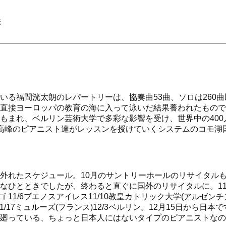
絵
いる福間洸太朗のレパートリーは、協奏曲53曲、ソロは260曲
直接ヨーロッパの教育の海に入って泳いだ結果養われたもので
もまれ、ベルリン芸術大学で多彩な影響を受け、世界中の400
高峰のピアニスト達がレッスンを授けていくシステムのコモ湖
外れたスケジュール。10月のサントリーホールのリサイタル
なひとときでしたが、終わると直ぐに国外のリサイタルに。1
ィアゴ 11/6ブエノスアイレス11/10教皇カトリック大学(アルゼンチ
11/17ミュルーズ(フランス)12/3ベルリン。12月15日から日本
廻っている、ちょっと日本人にはないタイプのピアニストなの