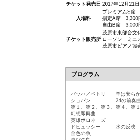
チケット発売日
2017年12月21日
プレミアムS席 3
入場料
指定A席 3,300
自由B席 3,000
茂原市東部台文
チケット販売所
ローソン ミニ
茂原市ピアノ協
プログラム
バッハ／ペトリ 羊は安らか
ショパン 24の前奏曲
第１、第２、第３、第４、第
幻想即興曲
英雄ポロネーズ
ドビュッシー 水の反映
金色の魚
喜びの島