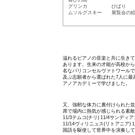
グリンカ ひばり
ムソルグスキー 展覧会の
溢れるピアノの音楽と共に生きて
あります。生来の才能が高校から
名なパリコンセルヴァトワールで
及ぶ志願者から選ばれた7人に最
アノアカデミーで学びました。
又、強靭な体力に裏付けられた並
席で場内に熱気が感じられる素敵
11/3テムコ(チリ) 11/4サンデ
11/14ヴィリニュス(リトアニア) 
国語を駆使して世界中を演奏して