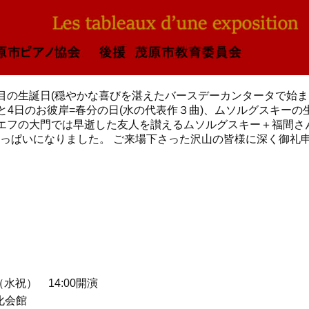
33回目の生誕日(穏やかな喜びを湛えたバースデーカンタータで始ま
と4日のお彼岸=春分の日(水の代表作３曲)、ムソルグスキーの
キエフの大門では早逝した友人を讃えるムソルグスキー＋福間さ
っぱいになりました。 ご来場下さった沢山の皆様に深く御礼
（水祝） 14:00開演
化会館