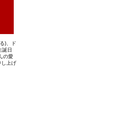
る)、ド
生誕日
んの愛
申し上げ