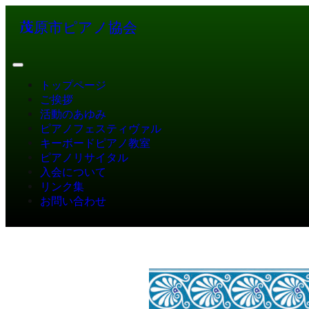
茂原市ピアノ協会
トップページ
ご挨拶
活動のあゆみ
ピアノフェスティヴァル
キーボードピアノ教室
ピアノリサイタル
入会について
リンク集
お問い合わせ