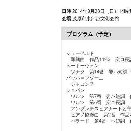
日時
2014年3月23日（日）14時
会場
茂原市東部台文化会館
プログラム（予定）
シューベルト
即興曲 作品142-3 変ロ長
ベートーヴェン
ソナタ 第14番 嬰ハ短調「月
バッハ＝ブゾーニ
シャコンヌ
ショパン
ワルツ 第7番 嬰ハ短調 作品
ワルツ 第6番 変ニ長調 「
アンダンテスピアナートと華
ピアノ協奏曲 第2番 作品
バラード 第4番 ヘ短調 作