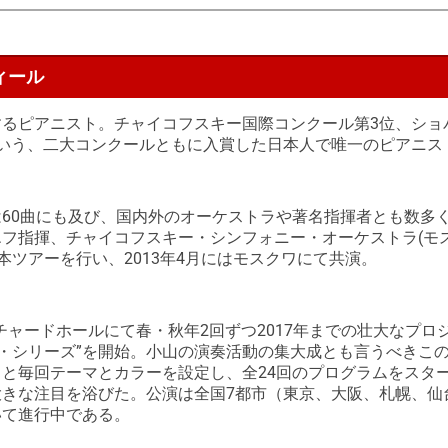
ィール
るピアニスト。チャイコフスキー国際コンクール第3位、ショ
いう、二大コンクールともに入賞した日本人で唯一のピアニス
60曲にも及び、国内外のオーケストラや著名指揮者とも数多
フ指揮、チャイコフスキー・シンフォニー・オーケストラ(モ
日本ツアーを行い、2013年4月にはモスクワにて共演。
aオーチャードホールにて春・秋年2回ずつ2017年までの壮大なプロ
タル・シリーズ”を開始。小山の演奏活動の集大成とも言うべきこ
と毎回テーマとカラーを設定し、全24回のプログラムをスタ
きな注目を浴びた。公演は全国7都市（東京、大阪、札幌、仙
いて進行中である。