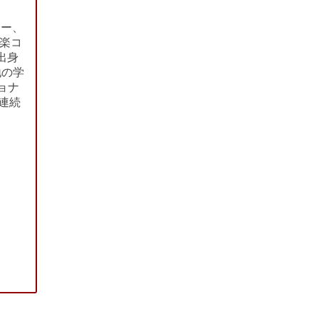
キー、
音楽コ
出身
地の学
ョナ
連続