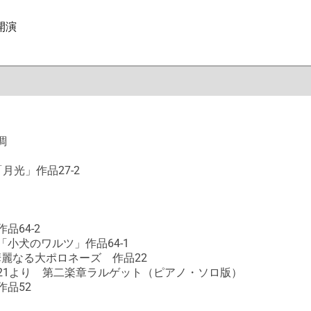
開演
調
光」作品27-2
64-2
小犬のワルツ」作品64-1
麗なる大ポロネーズ 作品22
21より 第二楽章ラルゲット（ピアノ・ソロ版）
品52