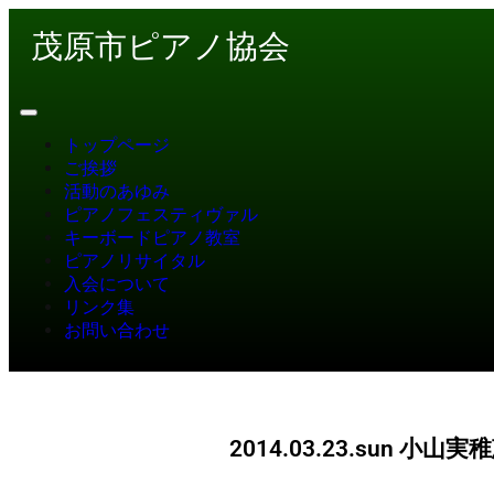
茂原市ピアノ協会
トップページ
ご挨拶
活動のあゆみ
ピアノフェスティヴァル
キーボードピアノ教室
ピアノリサイタル
入会について
リンク集
お問い合わせ
2014.03.23.sun 