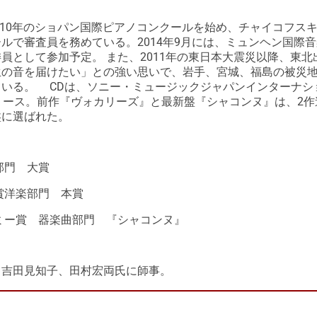
2010年のショパン国際ピアノコンクールを始め、チャイコフス
ルで審査員を務めている。2014年9月には、ミュンヘン国際
員として参加予定。 また、2011年の東日本大震災以降、東北
生の音を届けたい」との強い思いで、岩手、宮城、福島の被災
いる。 CDは、ソニー・ミュージックジャパンインターナシ
リース。前作『ヴォカリーズ』と最新盤『シャコンヌ』は、2作
盤に選ばれた。
部門 大賞
賞洋楽部門 本賞
デミー賞 器楽曲部門 『シャコンヌ』
。吉田見知子、田村宏両氏に師事。