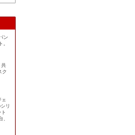
パン
ト。
く共
スク
ジェ
のシリ
ート
台、