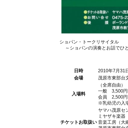
ショパン・トークリサイタル
～ショパンの演奏とお話でひと
日時
2010年7月3
会場
茂原市東部台
（全席自由）
一般 3,500円
入場料
会員 2,500
※乳幼児の入
ヤマハ茂原センター
ミヤザキ楽器
チケットお取扱い
音楽工房（大網白